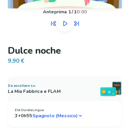
Anteprima
1
/
1
0:00
Dulce noche
9,90 €
Da ascoltare su
La Mia Fabbrica e FLAM
Età
Durata
Lingua
3+
0h55