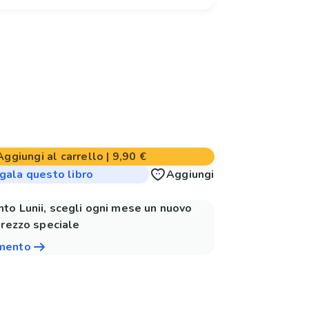
Aggiungi al carrello
|
9,90 €
gala questo libro
Aggiungi
to Lunii, scegli ogni mese un nuovo
prezzo speciale
amento