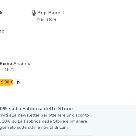
uk
Pep Papell
Narratore
ez
 Reino Arcoíris
1h21
9,90 €
0% su La Fabbrica delle Storie
criviti alla newsletter per ottenere uno sconto
l 10% su La Fabbrica delle Storie e rimanere
giornato sulle ultime novità di Lunii.