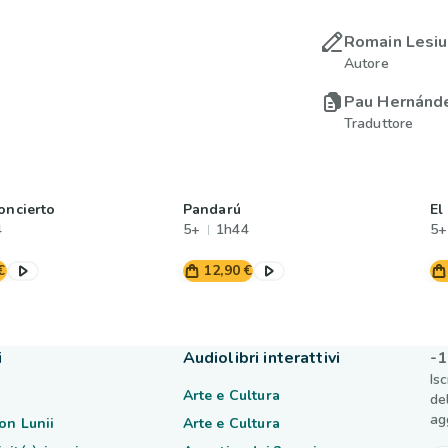
Romain Lesi
Autore
Pau Hernánd
Traduttore
oncierto
Pandarú
El
4
5+
1h44
5+
€
12,90 €
i
Audiolibri interattivi
-1
Is
Arte e Cultura
de
ag
on Lunii
Arte e Cultura