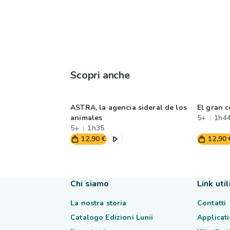
Scopri anche
ASTRA, la agencia sideral de los
El gran c
animales
5+
1h4
5+
1h35
12,90 €
12,90 
Chi siamo
Link util
La nostra storia
Contatti
Catalogo Edizioni Lunii
Applicati