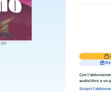
:00
Re
Con l'abbonamen
audiolibro a un 
Scopri l'abbon