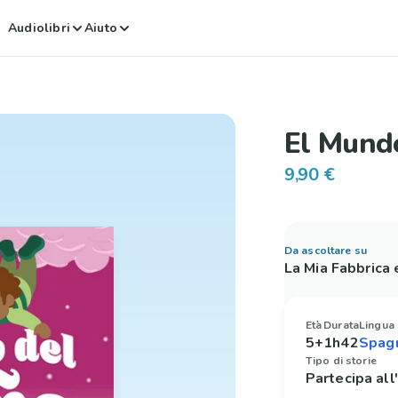
Audiolibri
Aiuto
El Mund
9,90 €
Da ascoltare su
La Mia Fabbrica
Età
Durata
Lingua
5+
1h42
Tipo di storie
Partecipa all