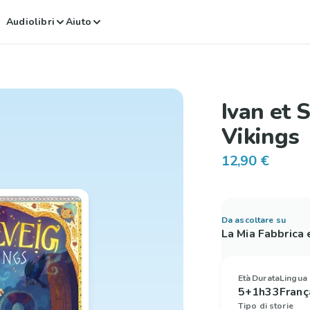
Audiolibri
Aiuto
Ivan et 
Vikings
12,90 €
Da ascoltare su
La Mia Fabbrica
Età
Durata
Lingua
5+
1h33
Franç
Tipo di storie