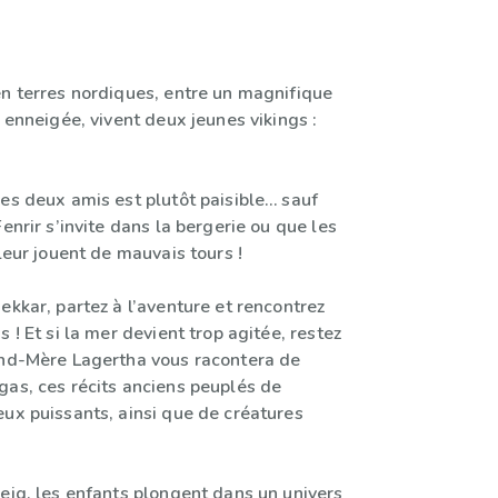
en terres nordiques, entre un magnifique
t enneigée, vivent deux jeunes vikings :
es deux amis est plutôt paisible… sauf
Fenrir s’invite dans la bergerie ou que les
 leur jouent de mauvais tours !
ekkar, partez à l’aventure et rencontrez
s ! Et si la mer devient trop agitée, restez
and-Mère Lagertha vous racontera de
gas, ces récits anciens peuplés de
eux puissants, ainsi que de créatures
eig, les enfants plongent dans un univers