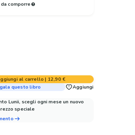
e da comporre
ggiungi al carrello
|
12,90 €
gala questo libro
Aggiungi
to Lunii, scegli ogni mese un nuovo
prezzo speciale
amento