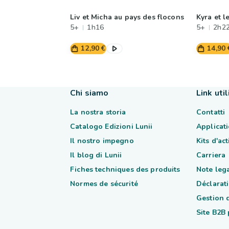
Liv et Micha au pays des flocons
Kyra et l
5+
1h16
5+
2h2
12,90 €
14,90 
Chi siamo
Link util
La nostra storia
Contatti
Catalogo Edizioni Lunii
Applicati
Il nostro impegno
Kits d'ac
Il blog di Lunii
Carriera
Fiches techniques des produits
Note lega
Normes de sécurité
Déclarati
Gestion 
Site B2B