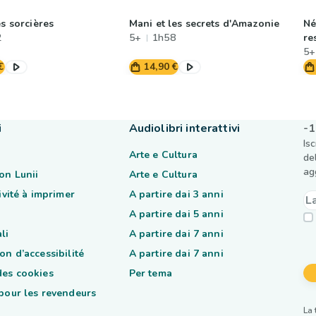
es sorcières
Mani et les secrets d'Amazonie
Né
2
5+
1h58
re
5+
€
14,90 €
i
Audiolibri interattivi
-1
Is
Arte e Cultura
de
ag
on Lunii
Arte e Cultura
tivité à imprimer
A partire dai 3 anni
A partire dai 5 anni
li
A partire dai 7 anni
on d’accessibilité
A partire dai 7 anni
des cookies
Per tema
 pour les revendeurs
La 