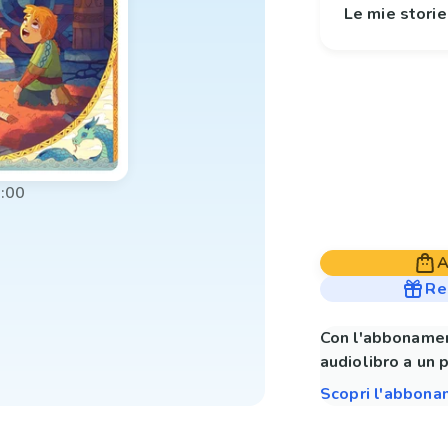
Le mie stori
:00
A
Re
Con l'abbonamen
audiolibro a un 
Scopri l'abbon