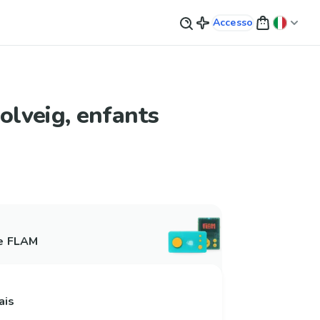
Accesso
Solveig, enfants
 e FLAM
ais