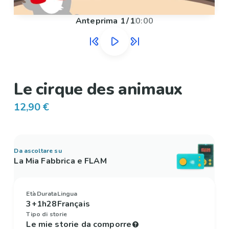
Anteprima
1
/
1
0:00
Le cirque des animaux
12,90 €
Da ascoltare su
La Mia Fabbrica e FLAM
Età
Durata
Lingua
3+
1h28
Français
Tipo di storie
Le mie storie da comporre