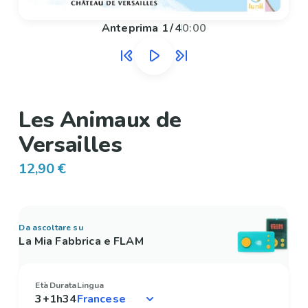
Anteprima
1
/
4
0:00
Les Animaux de
Versailles
12,90 €
Da ascoltare su
La Mia Fabbrica e FLAM
Età
Durata
Lingua
3+
1h34