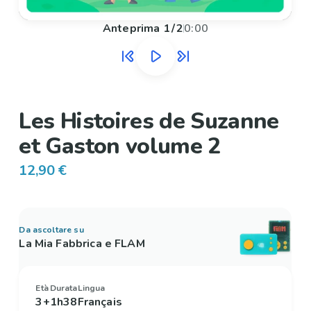
Anteprima
1
/
2
0:00
Les Histoires de Suzanne
et Gaston volume 2
12,90 €
Da ascoltare su
La Mia Fabbrica e FLAM
Età
Durata
Lingua
3+
1h38
Français