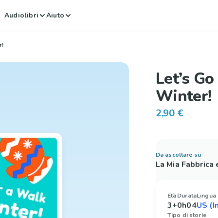
Audiolibri
Aiuto
r!
Let’s Go
Winter!
2,90 €
Da ascoltare su
La Mia Fabbrica
Età
Durata
Lingua
3+
0h04
Tipo di storie