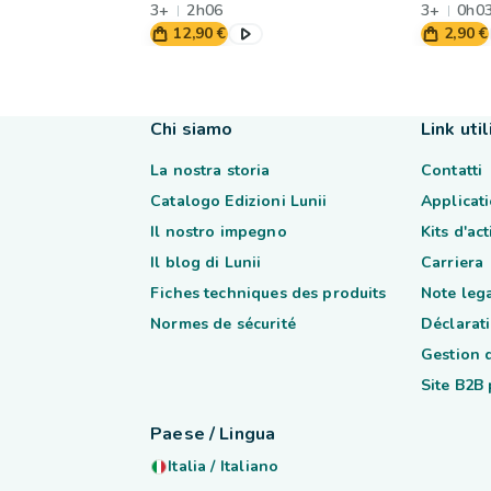
3+
2h06
3+
0h0
12,90 €
2,90 €
Chi siamo
Link util
La nostra storia
Contatti
Catalogo Edizioni Lunii
Applicati
Il nostro impegno
Kits d'ac
Il blog di Lunii
Carriera
Fiches techniques des produits
Note lega
Normes de sécurité
Déclarati
Gestion 
Site B2B
Paese / Lingua
Italia
/
Italiano