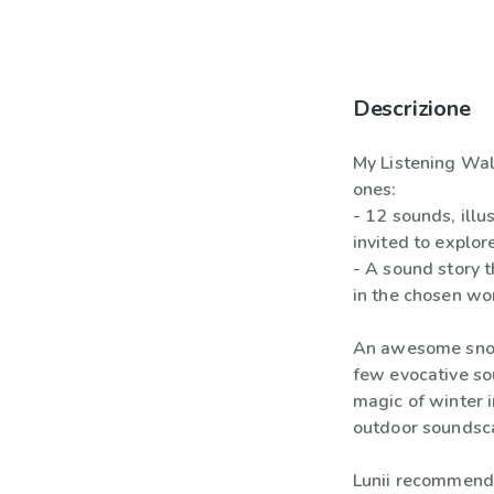
Descrizione
My Listening Walks
ones:
- 12 sounds, illu
invited to explor
- A sound story 
in the chosen wo
An awesome snowba
few evocative soun
magic of winter i
outdoor soundsca
Lunii recommend