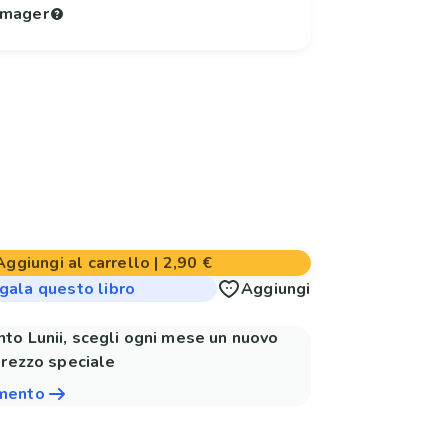
 Imager
Aggiungi al carrello
|
2,90 €
gala questo libro
Aggiungi
to Lunii, scegli ogni mese un nuovo
prezzo speciale
amento