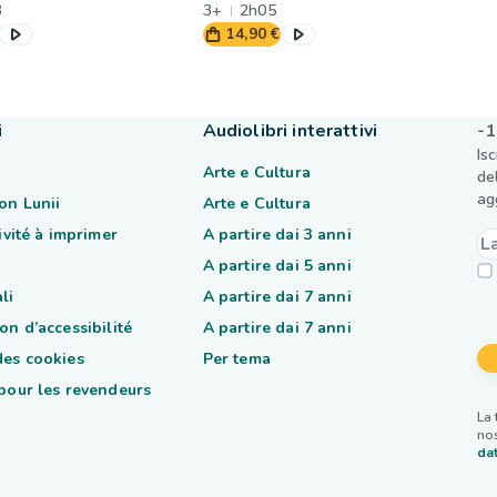
3
3+
2h05
14,90 €
i
Audiolibri interattivi
-1
Is
Arte e Cultura
de
ag
on Lunii
Arte e Cultura
tivité à imprimer
A partire dai 3 anni
A partire dai 5 anni
li
A partire dai 7 anni
on d’accessibilité
A partire dai 7 anni
des cookies
Per tema
 pour les revendeurs
La 
nos
dat