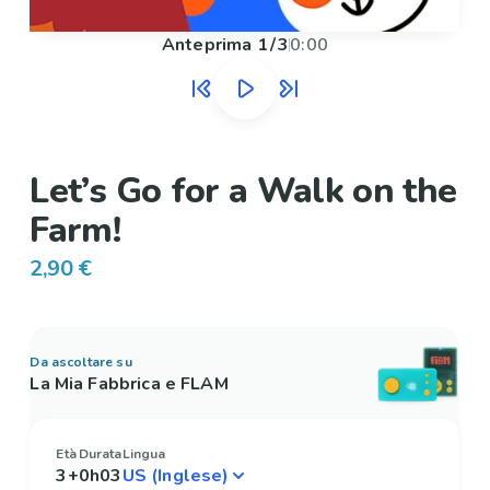
Anteprima
1
/
3
0:00
Let’s Go for a Walk on the
Farm!
2,90 €
Da ascoltare su
La Mia Fabbrica e FLAM
Età
Durata
Lingua
3+
0h03