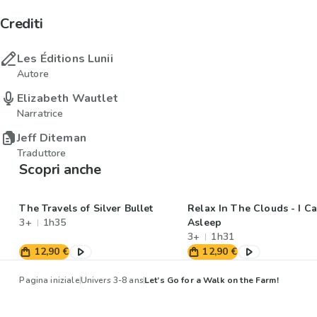
Crediti
Les Éditions Lunii
Autore
Elizabeth Wautlet
Narratrice
Jeff Diteman
Traduttore
Scopri anche
The Travels of Silver Bullet
Relax In The Clouds - I Ca
3+
1h35
Asleep
3+
1h31
12,90 €
12,90 €
Pagina iniziale
Univers 3-8 ans
Let’s Go for a Walk on the Farm!