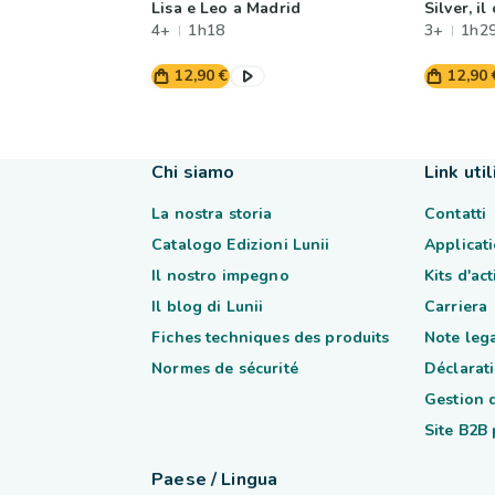
Lisa e Leo a Madrid
Silver, i
4+
1h18
3+
1h2
12,90 €
12,90 
Chi siamo
Link util
La nostra storia
Contatti
Catalogo Edizioni Lunii
Applicati
Il nostro impegno
Kits d'ac
Il blog di Lunii
Carriera
Fiches techniques des produits
Note lega
Normes de sécurité
Déclarati
Gestion 
Site B2B
Paese / Lingua