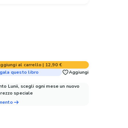
ggiungi al carrello
|
12,90 €
gala questo libro
Aggiungi
to Lunii, scegli ogni mese un nuovo
prezzo speciale
amento