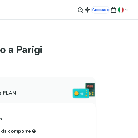
Accesso
o a Parigi
 e FLAM
n
e da comporre