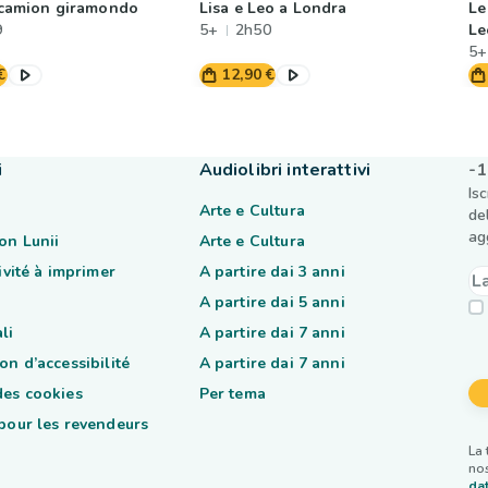
l camion giramondo
Lisa e Leo a Londra
Le
9
5+
2h50
Le
5+
€
12,90 €
i
Audiolibri interattivi
-1
Is
Arte e Cultura
de
ag
on Lunii
Arte e Cultura
tivité à imprimer
A partire dai 3 anni
A partire dai 5 anni
li
A partire dai 7 anni
on d’accessibilité
A partire dai 7 anni
des cookies
Per tema
 pour les revendeurs
La 
nos
dat