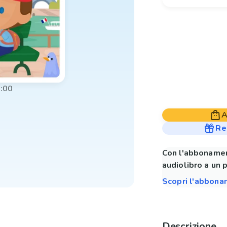
:00
A
Re
Con l'abbonamen
audiolibro a un 
Scopri l'abbon
Descrizione