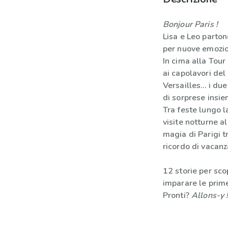
Bonjour Paris !
Lisa e Leo parton
per nuove emozio
In cima alla Tour 
ai capolavori del
Versailles… i due
di sorprese insie
Tra feste lungo l
visite notturne a
magia di Parigi t
ricordo di vacanz
12 storie per sco
imparare le prime
Pronti?
Allons-y 