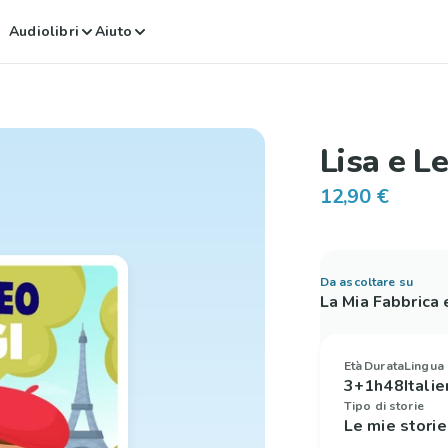
Audiolibri
Aiuto
Lisa e Le
12,90 €
Da ascoltare su
La Mia Fabbrica
Età
Durata
Lingua
3+
1h48
Italie
Tipo di storie
Le mie stori