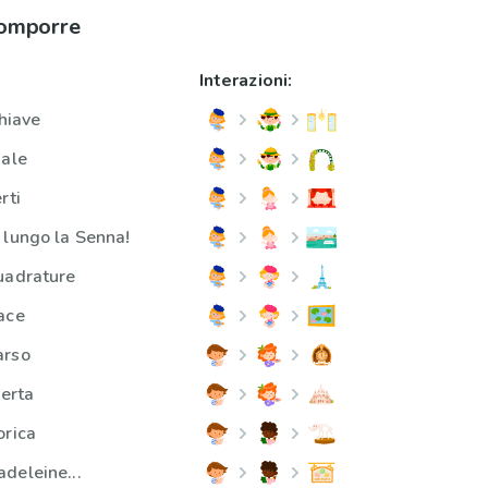
comporre
Interazioni:
chiave
iale
rti
 lungo la Senna!
uadrature
ace
arso
perta
orica
deleine...