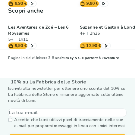
9,90 €
9,90 €
Scopri anche
Les Aventures de Zoé – Les 6
Suzanne et Gaston à Lond
Royaumes
4+
2h25
5+
1h11
9,90 €
12,90 €
Pagina iniziale
Univers 3-8 ans
Mickey & Cie partent à l’aventure
-10% su La Fabbrica delle Storie
Iscriviti alla newsletter per ottenere uno sconto del 10% su
La Fabbrica delle Storie e rimanere aggiornato sulle ultime
novità di Lunii.
Accetto che Lunii utilizzi pixel di tracciamento nelle sue
e-mail per propormi messaggi in linea con i miei interessi