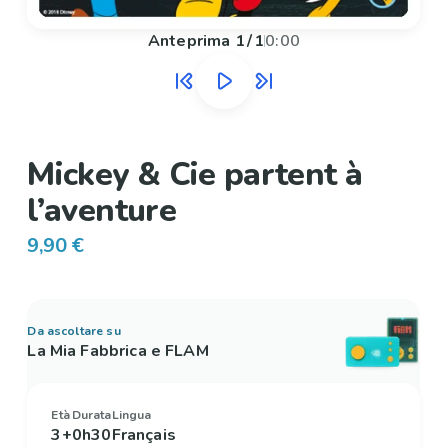
Anteprima
1
/
1
0:00
Mickey & Cie partent à
l’aventure
9,90 €
Da ascoltare su
La Mia Fabbrica e FLAM
Età
Durata
Lingua
3+
0h30
Français