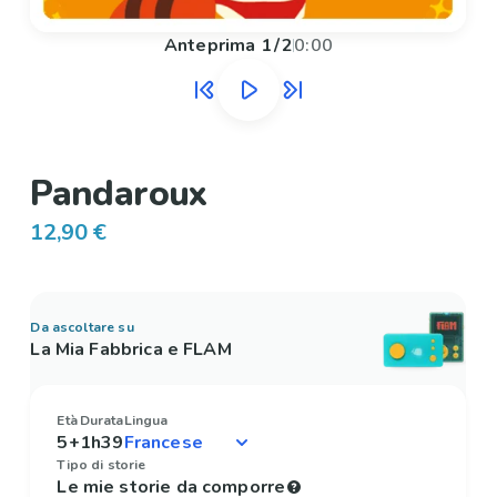
Anteprima
1
/
2
0:00
Pandaroux
12,90 €
Da ascoltare su
La Mia Fabbrica e FLAM
Età
Durata
Lingua
5+
1h39
Tipo di storie
Le mie storie da comporre