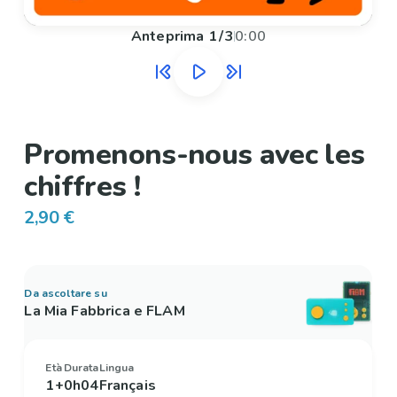
Anteprima
1
/
3
0:00
Promenons-nous avec les
chiffres !
2,90 €
Da ascoltare su
La Mia Fabbrica e FLAM
Età
Durata
Lingua
1+
0h04
Français