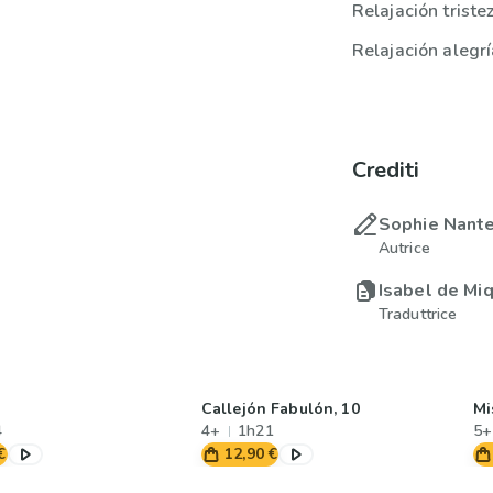
Relajación triste
Relajación alegrí
Crediti
Sophie Nante
Autrice
Isabel de Mi
Traduttrice
Callejón Fabulón, 10
Mi
4
4+
1h21
5+
€
12,90 €