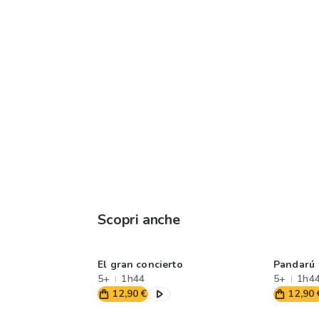
Scopri anche
El gran concierto
Pandarú
5+
1h44
5+
1h4
12,90 €
12,90 