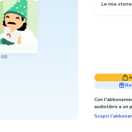
Le mie stori
:00
A
Re
Con l'abbonamen
audiolibro a un 
Scopri l'abbon