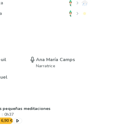
za
a
uil
Ana María Camps
Narratrice
quel
s pequeñas meditaciones
0h37
6,90 €