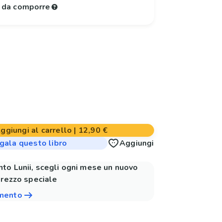
e da comporre
ggiungi al carrello
|
12,90 €
gala questo libro
Aggiungi
to Lunii, scegli ogni mese un nuovo
prezzo speciale
amento