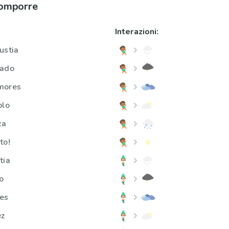
comporre
Interazioni:
ustia
dado
mores
blo
za
to!
tia
o
res
ez