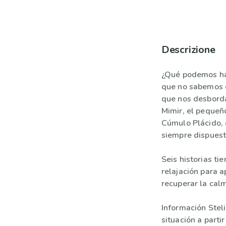
Descrizione
¿Qué podemos ha
que no sabemos d
que nos desborda
Mimir, el pequeño
Cúmulo Plácido, 
siempre dispuesto
Seis historias t
relajación para 
recuperar la calm
Información Stel
situación a parti