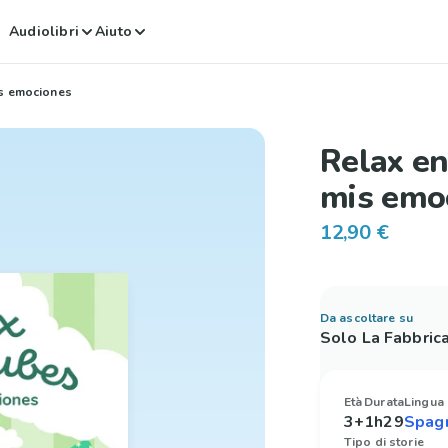
Audiolibri
Aiuto
is emociones
Relax en
mis emo
12,90 €
Da ascoltare su
Solo La Fabbric
Età
Durata
Lingua
3+
1h29
Tipo di storie