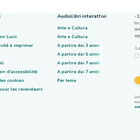
i
Audiolibri interattivi
-1
Is
Arte e Cultura
de
ag
on Lunii
Arte e Cultura
tivité à imprimer
A partire dai 3 anni
A partire dai 5 anni
li
A partire dai 7 anni
on d’accessibilité
A partire dai 7 anni
des cookies
Per tema
 pour les revendeurs
La 
nos
dat