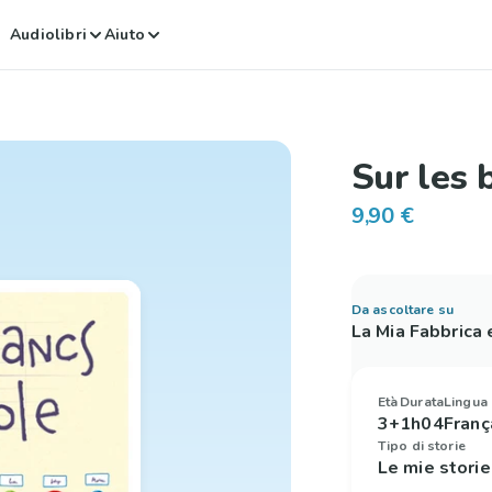
Audiolibri
Aiuto
Sur les 
9,90 €
Da ascoltare su
La Mia Fabbrica
Età
Durata
Lingua
3+
1h04
Franç
Tipo di storie
Le mie stori