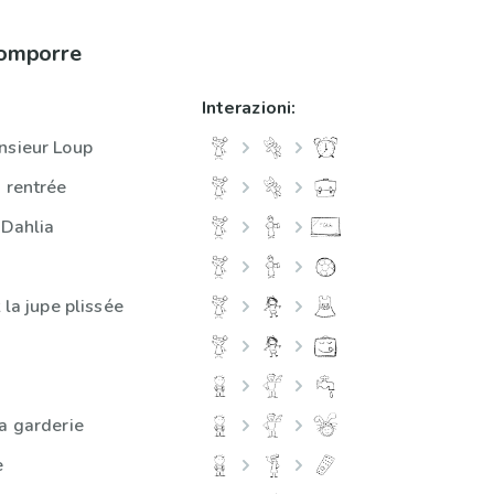
comporre
Interazioni:
nsieur Loup
a rentrée
 Dahlia
 la jupe plissée
la garderie
e