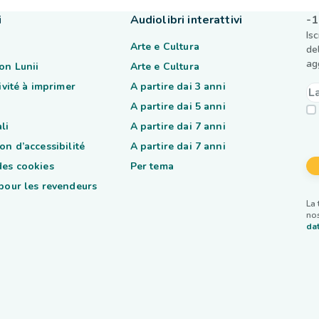
i
Audiolibri interattivi
-1
Is
Arte e Cultura
de
ag
on Lunii
Arte e Cultura
tivité à imprimer
A partire dai 3 anni
A partire dai 5 anni
li
A partire dai 7 anni
on d’accessibilité
A partire dai 7 anni
des cookies
Per tema
 pour les revendeurs
La 
nos
dat