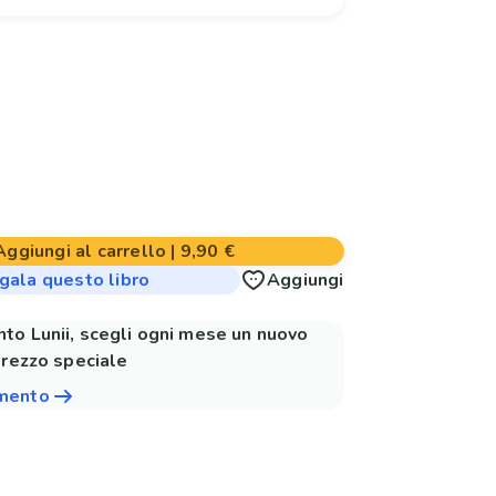
Aggiungi al carrello
|
9,90 €
gala questo libro
Aggiungi
to Lunii, scegli ogni mese un nuovo
prezzo speciale
amento