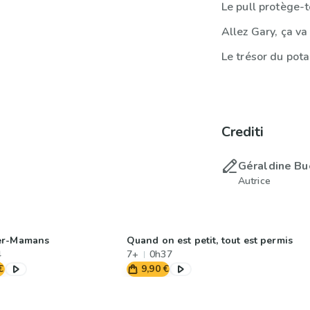
Le pull protège-
Allez Gary, ça va 
Le trésor du pot
Crediti
Géraldine B
Autrice
er-Mamans
Quand on est petit, tout est permis
4
7+
0h37
€
9,90 €