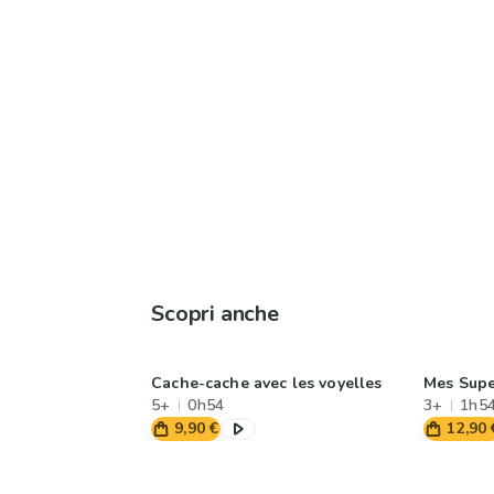
Scopri anche
Cache-cache avec les voyelles
Mes Sup
5+
0h54
3+
1h5
9,90 €
12,90 