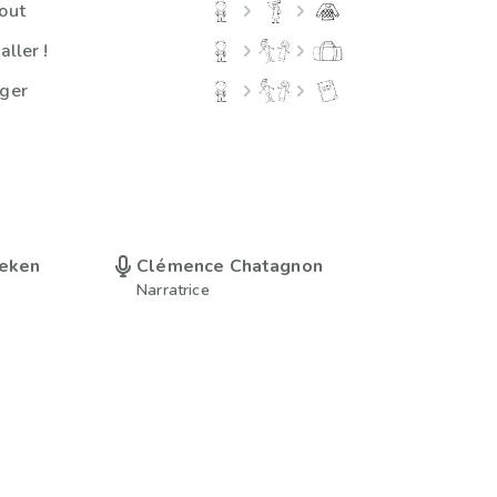
tout
aller !
ager
ueken
Clémence Chatagnon
Narratrice