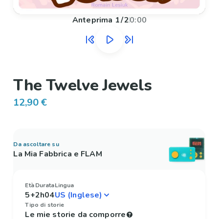
Anteprima
1
/
2
0:00
The Twelve Jewels
12,90 €
Da ascoltare su
La Mia Fabbrica e FLAM
Età
Durata
Lingua
5+
2h04
Tipo di storie
Le mie storie da comporre