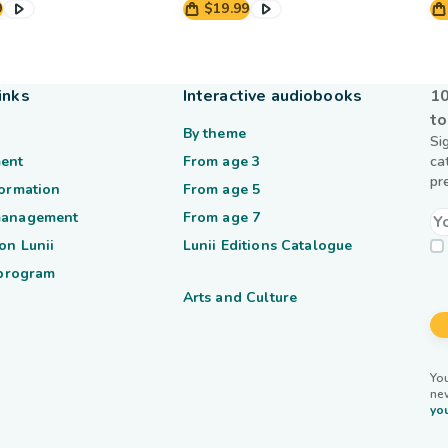
9
$19.99
inks
Interactive audiobooks
10
to
By theme
Si
ent
From age 3
ca
pr
formation
From age 5
management
From age 7
on Lunii
Lunii Editions Catalogue
 program
Arts and Culture
You
ne
you