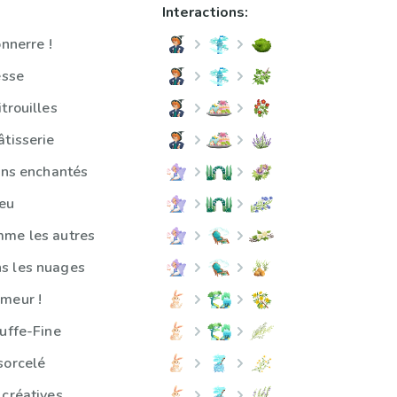
Interactions:
onnerre !
esse
trouilles
âtisserie
dins enchantés
leu
mme les autres
s les nuages
meur !
ruffe-Fine
sorcelé
 créatives