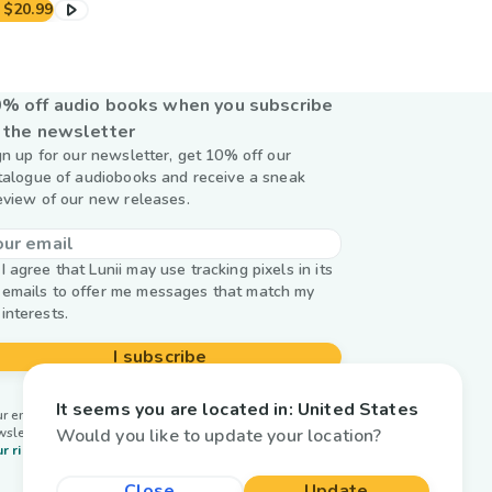
$20.99
% off audio books when you subscribe
 the newsletter
gn up for our newsletter, get 10% off our
talogue of audiobooks and receive a sneak
eview of our new releases.
I agree that Lunii may use tracking pixels in its
emails to offer me messages that match my
interests.
I subscribe
It seems you are located in:
United States
r email is used by Lunii only to send you our
Would you like to update your location?
wsletter. Learn more about
managing your data and
r rights.
Close
Update