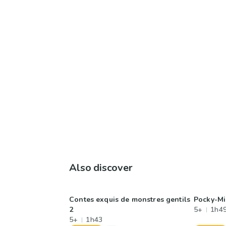
Also discover
Contes exquis de monstres gentils
Pocky-Mi
2
5+
1h4
5+
1h43