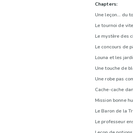
Chapters:
Une leçon... du t
Le tournoi de vit
Le mystère des ci
Le concours de p
Louna et les jar
Une touche de b
Une robe pas co
Cache-cache dan
Mission bonne hu
Le Baron de la T
Le professeur en
Leçon de potions