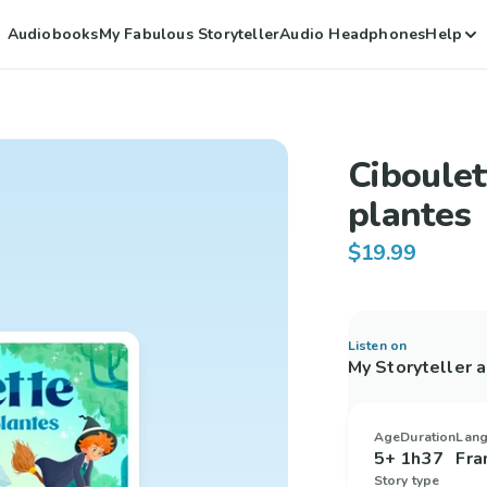
Audiobooks
My Fabulous Storyteller
Audio Headphones
Help
Ciboulet
plantes
$19.99
Listen on
My Storyteller 
Age
Duration
Lan
5+
1h37
Fra
Story type