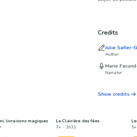
Credits
Julie Safier-
Author
Marie Facund
Narrator
Show credits
ni, livraisons magiques
La Clairière des fées
Le
9
7+
1h31
5+