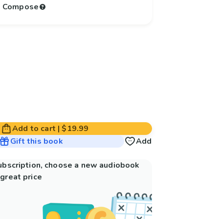
to Compose
Add to cart
|
$19.99
Gift this book
Add
subscription, choose a new audiobook
great price