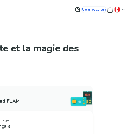
Connection
te et la magie des
and FLAM
guage
nçais