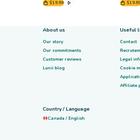
$19.99
$19.9
About us
Useful l
Our story
Contact
Our commitments
Recrutem
Customer reviews
Legal in
Lunii blog
Cookie 
Applicati
Affiliate
Country / Language
Canada
/
English