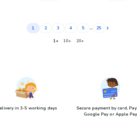
1
2
3
4
5
...
25
1+
10+
20+
elivery in 3-5 working days
Secure payment by card, Pay
Google Pay or Apple Pa