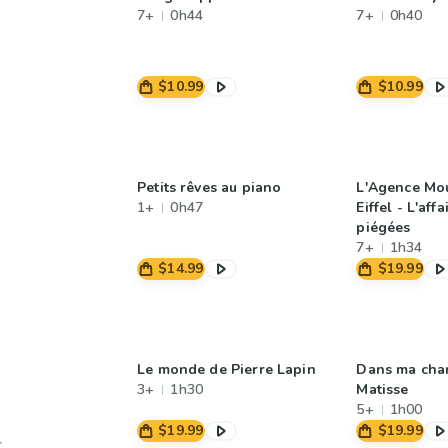
7+
0h44
7+
0h40
$10.99
$10.99
Petits rêves au piano
L'Agence Mou
1+
0h47
Eiffel - L'aff
piégées
7+
1h34
$14.99
$19.99
Le monde de Pierre Lapin
Dans ma cha
3+
1h30
Matisse
5+
1h00
$19.99
$19.99