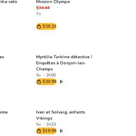
tie veto
Mission Olympe
$34.44
7+
$29.23
es
Myrtille Turbine détective !
Enquêtes à Donjon-les-
Champs
5+
2h00
$20.99
Rome
Ivan et Solveig, enfants
Vikings
5+
1h33
$19.99