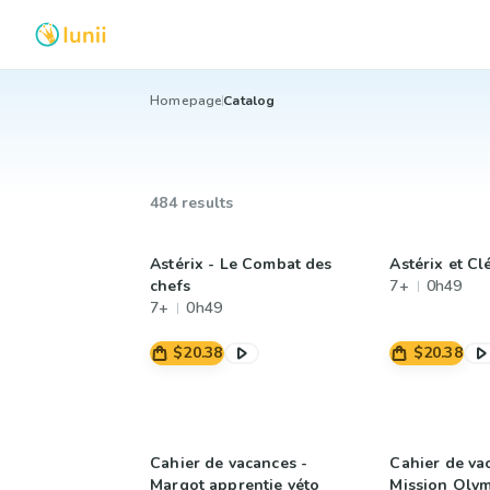
Homepage
Catalog
484 results
Astérix - Le Combat des
Astérix et Cl
chefs
7+
0h49
7+
0h49
$20.38
$20.38
Cahier de vacances -
Cahier de va
Margot apprentie véto
Mission Oly