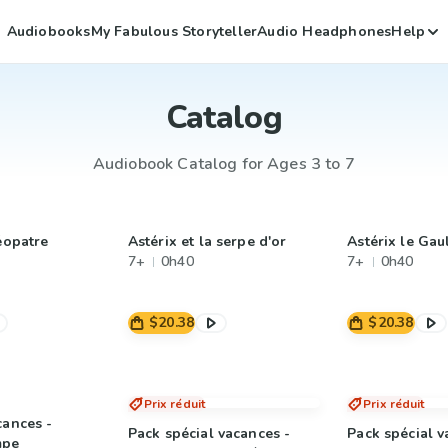
Audiobooks
My Fabulous Storyteller
Audio Headphones
Help
Catalog
Audiobook Catalog for Ages 3 to 7
éopatre
Astérix et la serpe d'or
Astérix le Gau
7+
0h40
7+
0h40
$20.38
$20.38
Prix réduit
Prix réduit
cances -
Pack spécial vacances -
Pack spécial v
mpe