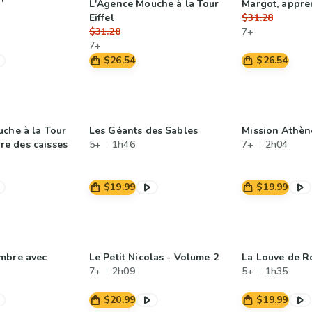
L'Agence Mouche à la Tour
Margot, appren
Eiffel
$31.28
$31.28
7+
7+
$26.54
$26.54
che à la Tour
Les Géants des Sables
Mission Athèn
aire des caisses
5+
1h46
7+
2h04
$19.99
$19.99
mbre avec
Le Petit Nicolas - Volume 2
La Louve de 
7+
2h09
5+
1h35
$20.99
$19.99