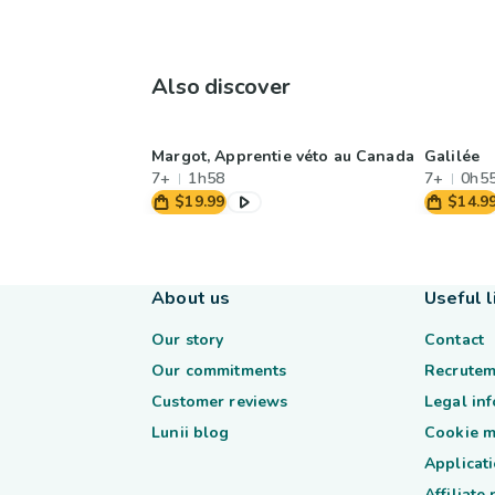
Also discover
Margot, Apprentie véto au Canada
Galilée
7+
1h58
7+
0h5
$19.99
$14.9
About us
Useful l
Our story
Contact
Our commitments
Recrutem
Customer reviews
Legal in
Lunii blog
Cookie 
Applicati
Affiliate