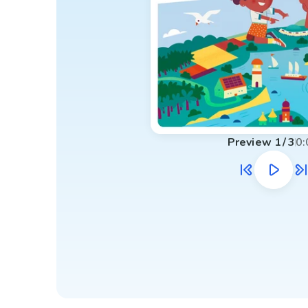
Preview
1
/
3
0: