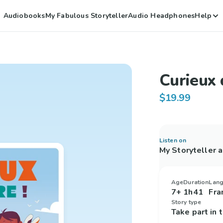
Audiobooks
My Fabulous Storyteller
Audio Headphones
Help
Curieux 
$19.99
Listen on
My Storyteller 
Age
Duration
Lan
7+
1h41
Fra
Story type
Take part in