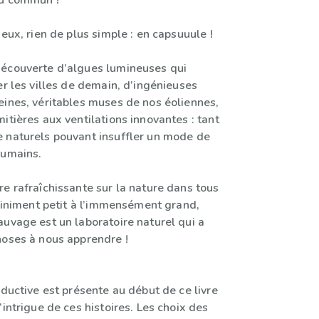
du commun !
 eux, rien de plus simple : en capsuuule !
écouverte d’algues lumineuses qui
er les villes de demain, d’ingénieuses
eines, véritables muses de nos éoliennes,
itières aux ventilations innovantes : tant
 naturels pouvant insuffler un mode de
humains.
e rafraîchissante sur la nature dans tous
nfiniment petit à l’immensément grand,
auvage est un laboratoire naturel qui a
hoses à nous apprendre !
oductive est présente au début de ce livre
’intrigue de ces histoires. Les choix des