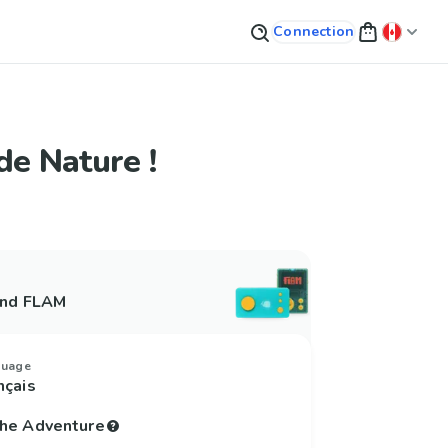
Connection
de Nature !
and FLAM
guage
nçais
 the Adventure