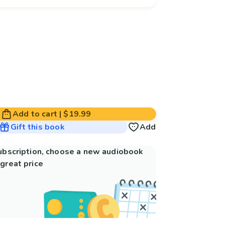
Add to cart
|
$19.99
Gift this book
Add
subscription, choose a new audiobook
great price