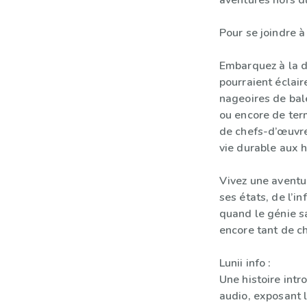
aventures hors 
Pour se joindre à
Embarquez à la d
pourraient éclair
nageoires de bal
ou encore de term
de chefs-d’œuvre
vie durable aux 
Vivez une aventur
ses états, de l’i
quand le génie s
encore tant de c
Lunii info :
Une histoire intr
audio, exposant l