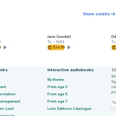
Show credits
Jane Goodall
Dé
5
7+
1h01
7+
9
$14.99
inks
Interactive audiobooks
10
to
By theme
Si
ent
From age 3
ca
pr
formation
From age 5
management
From age 7
on Lunii
Lunii Editions Catalogue
 program