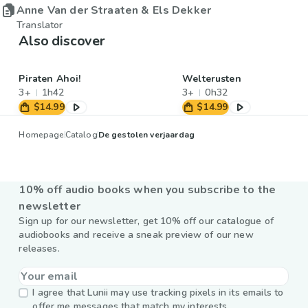
Anne Van der Straaten & Els Dekker
Translator
Also discover
Piraten Ahoi!
Welterusten
3+
1h42
3+
0h32
$14.99
$14.99
Homepage
Catalog
De gestolen verjaardag
10% off audio books when you subscribe to the
newsletter
Sign up for our newsletter, get 10% off our catalogue of
audiobooks and receive a sneak preview of our new
releases.
I agree that Lunii may use tracking pixels in its emails to
offer me messages that match my interests.