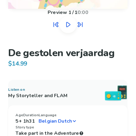
Preview
1
/
1
0:00
De gestolen verjaardag
$14.99
Listen on
My Storyteller and FLAM
Age
Duration
Language
5+
1h31
Story type
Take part in the Adventure