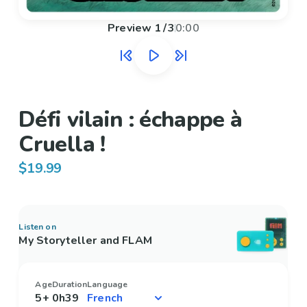
Preview
1
/
3
0:00
Défi vilain : échappe à
Cruella !
$19.99
Listen on
My Storyteller and FLAM
Age
Duration
Language
5+
0h39