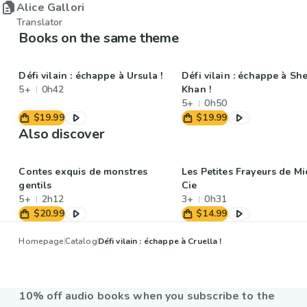
Alice Gallori
Translator
Books on the same theme
Défi vilain : échappe à Ursula !
Défi vilain : échappe à Sh
5+
0h42
Khan !
5+
0h50
$19.99
$19.99
Also discover
Contes exquis de monstres
Les Petites Frayeurs de M
gentils
Cie
5+
2h12
3+
0h31
$20.99
$14.99
Homepage
Catalog
Défi vilain : échappe à Cruella !
10% off audio books when you subscribe to the