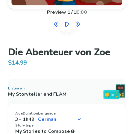
Preview
1
/
1
0:00
Die Abenteuer von Zoe
$14.99
Listen on
My Storyteller and FLAM
Age
Duration
Language
3+
1h49
Story type
My Stories to Compose