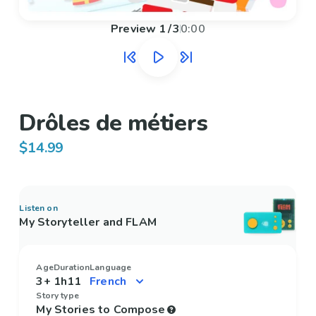
Preview
1
/
3
0:00
Drôles de métiers
$14.99
Listen on
My Storyteller and FLAM
Age
Duration
Language
3+
1h11
Story type
My Stories to Compose