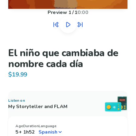
Preview
1
/
1
0:00
El niño que cambiaba de
nombre cada día
$19.99
Listen on
My Storyteller and FLAM
Age
Duration
Language
5+
1h52