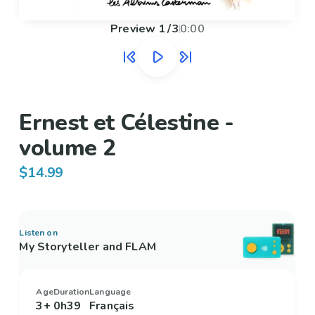
Preview
1
/
3
0:00
Ernest et Célestine -
volume 2
$14.99
Listen on
My Storyteller and FLAM
Age
Duration
Language
3+
0h39
Français