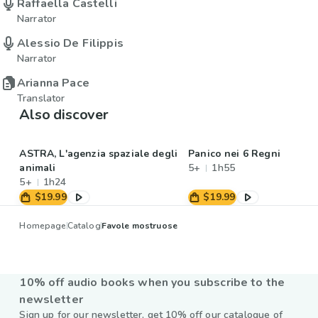
Raffaella Castelli
Narrator
Alessio De Filippis
Narrator
Arianna Pace
Translator
Also discover
ASTRA, L'agenzia spaziale degli
Panico nei 6 Regni
animali
5+
1h55
5+
1h24
$19.99
$19.99
Homepage
Catalog
Favole mostruose
10% off audio books when you subscribe to the
newsletter
Sign up for our newsletter, get 10% off our catalogue of