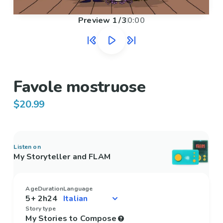
Preview
1
/
3
0:00
Favole mostruose
$20.99
Listen on
My Storyteller and FLAM
Age
Duration
Language
5+
2h24
Story type
My Stories to Compose