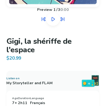
Preview
1
/
3
0:00
Gigi, la shériffe de
l'espace
$20.99
Listen on
My Storyteller and FLAM
Age
Duration
Language
7+
2h11
Français