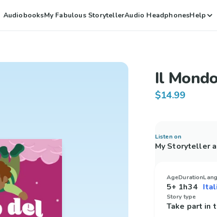
Audiobooks
My Fabulous Storyteller
Audio Headphones
Help
Il Mond
$14.99
Listen on
My Storyteller 
Age
Duration
Lan
5+
1h34
Story type
Take part in