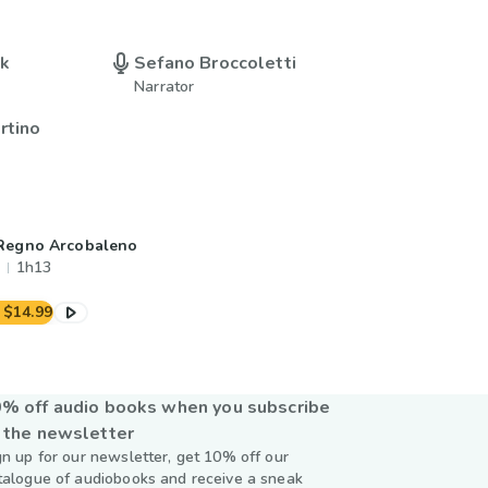
uk
Sefano Broccoletti
Narrator
rtino
 Regno Arcobaleno
1h13
$14.99
% off audio books when you subscribe
 the newsletter
gn up for our newsletter, get 10% off our
talogue of audiobooks and receive a sneak