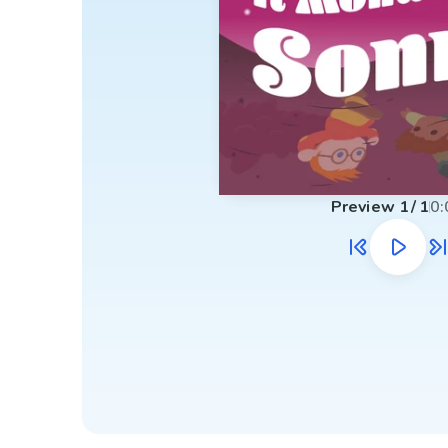
Preview
1
/
1
0: