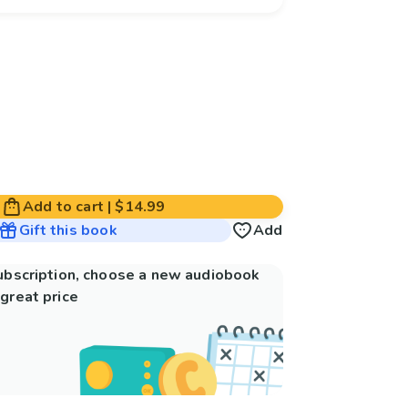
Add to cart
|
$14.99
Gift this book
Add
subscription, choose a new audiobook
great price