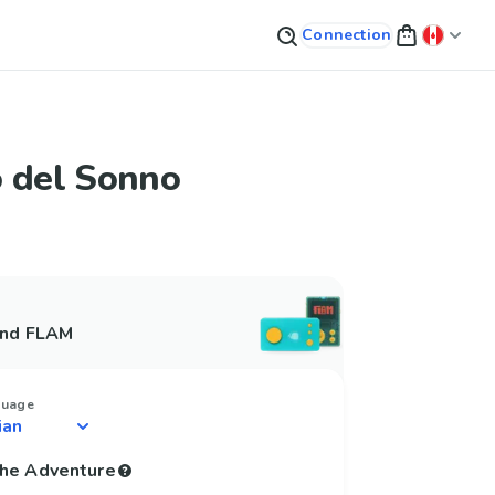
Connection
o del Sonno
and FLAM
guage
 the Adventure