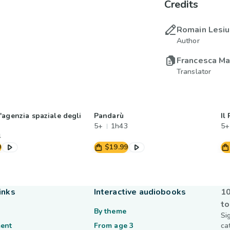
Credits
Romain Lesi
Author
Francesca Ma
Translator
'agenzia spaziale degli
Pandarù
Il
5+
1h43
5+
4
9
$19.99
inks
Interactive audiobooks
10
to
By theme
Si
ent
From age 3
ca