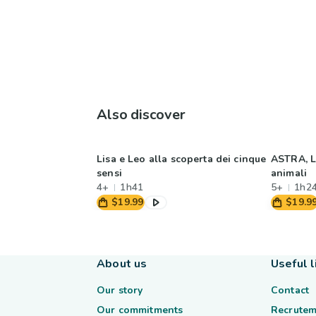
Also discover
Lisa e Leo alla scoperta dei cinque
ASTRA, L
sensi
animali
4+
1h41
5+
1h2
$19.99
$19.9
About us
Useful l
Our story
Contact
Our commitments
Recrutem