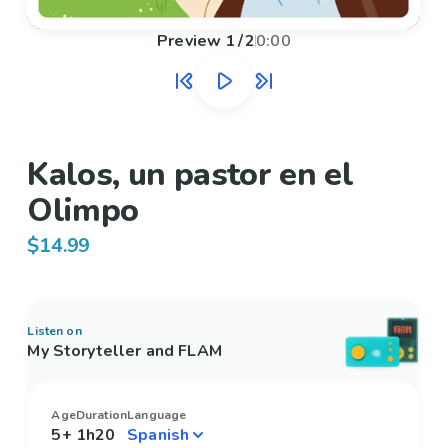
Preview
1
/
2
0:00
Kalos, un pastor en el
Olimpo
$14.99
Listen on
My Storyteller and FLAM
Age
Duration
Language
5+
1h20