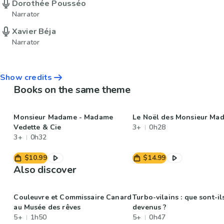
Dorothée Pousséo
Narrator
Xavier Béja
Narrator
Show credits
Books on the same theme
Monsieur Madame - Madame
Le Noël des Monsieur Ma
Vedette & Cie
3+
0h28
3+
0h32
$10.99
$14.99
Also discover
Couleuvre et Commissaire Canard
Turbo-vilains : que sont-il
au Musée des rêves
devenus ?
5+
1h50
5+
0h47