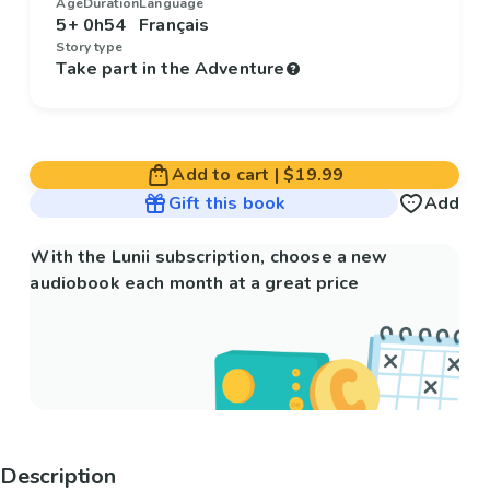
Age
Duration
Language
5+
0h54
Français
Story type
Take part in the Adventure
Add to cart
|
$19.99
Gift this book
Add
With the Lunii subscription, choose a new
audiobook each month at a great price
Description