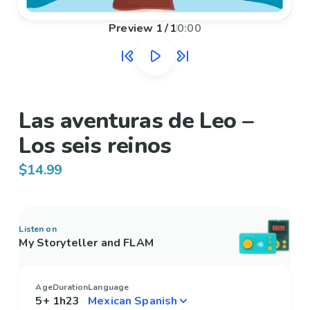
Preview
1
/
1
0:00
Las aventuras de Leo –
Los seis reinos
$14.99
Listen on
My Storyteller and FLAM
Age
Duration
Language
5+
1h23