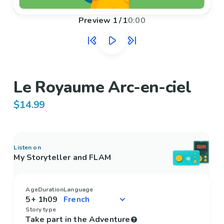
Preview
1
/
1
0:00
Le Royaume Arc-en-ciel
$14.99
Listen on
My Storyteller and FLAM
Age
Duration
Language
5+
1h09
Story type
Take part in the Adventure