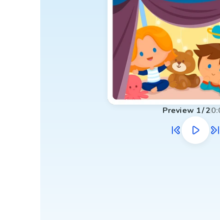
Preview
1
/
2
0: