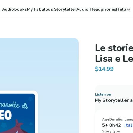
Audiobooks
My Fabulous Storyteller
Audio Headphones
Help
Le stori
Lisa e L
$14.99
Listen on
My Storyteller 
Age
Duration
Lan
5+
0h42
Story type