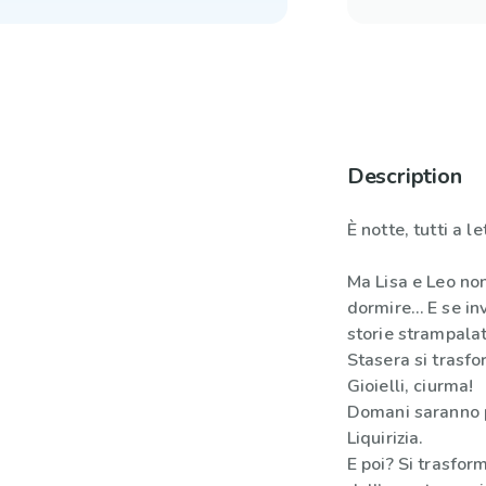
Description
È notte, tutti a le
Ma Lisa e Leo no
dormire… E se in
storie strampala
Stasera si trasfo
Gioielli, ciurma!
Domani saranno pa
Liquirizia.
E poi? Si trasform