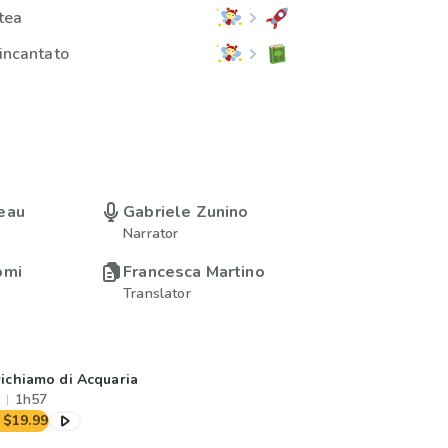
ttea
 incantato
eau
Gabriele Zunino
Narrator
omi
Francesca Martino
Translator
 richiamo di Acquaria
1h57
$19.99