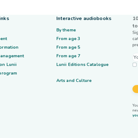
inks
Interactive audiobooks
10
to
By theme
Si
ent
From age 3
ca
pr
formation
From age 5
management
From age 7
on Lunii
Lunii Editions Catalogue
 program
Arts and Culture
You
ne
you