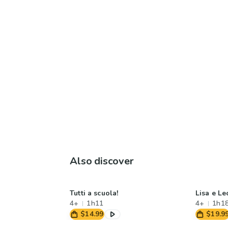
Also discover
Tutti a scuola!
Lisa e Le
4+
1h11
4+
1h1
$14.99
$19.9