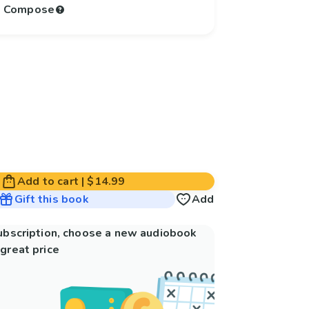
to Compose
Add to cart
|
$14.99
Gift this book
Add
subscription, choose a new audiobook
great price