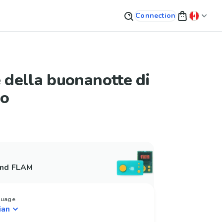
Connection
e della buonanotte di
eo
and FLAM
guage