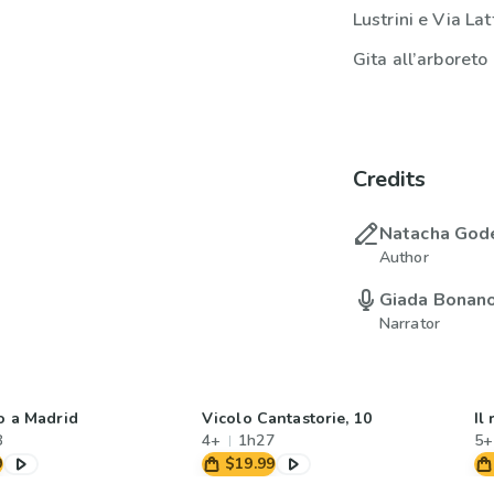
Lustrini e Via La
Gita all’arboreto
Credits
Natacha God
Author
Giada Bonan
Narrator
o a Madrid
Vicolo Cantastorie, 10
Il
8
4+
1h27
5+
9
$19.99