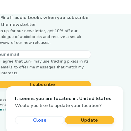
% off audio books when you subscribe
 the newsletter
gn up for our newsletter, get 10% off our
talogue of audiobooks and receive a sneak
eview of our new releases.
I agree that Lunii may use tracking pixels in its
emails to offer me messages that match my
interests.
I subscribe
It seems you are located in:
United States
r email is used by Lunii only to send you our
Would you like to update your location?
wsletter. Learn more about
managing your data and
r rights.
Close
Update