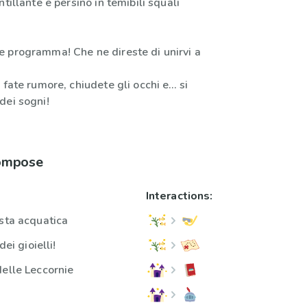
tillante e persino in temibili squali
 programma! Che ne direste di unirvi a
 fate rumore, chiudete gli occhi e… si
dei sogni!
compose
Interactions:
esta acquatica
dei gioielli!
delle Leccornie