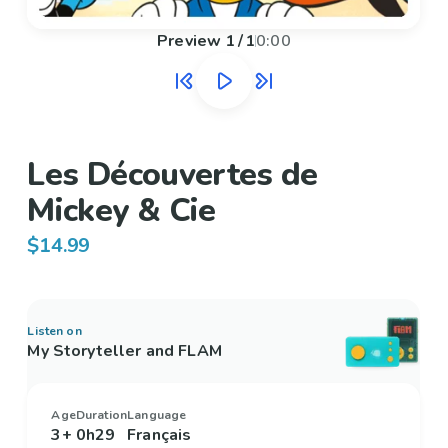
Preview
1
/
1
0:00
Les Découvertes de
Mickey & Cie
$14.99
Listen on
My Storyteller and FLAM
Age
Duration
Language
3+
0h29
Français