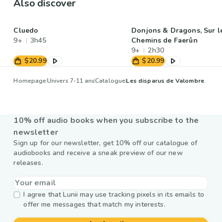
Also discover
Cluedo
Donjons & Dragons, Sur l
9+
3h45
Chemins de Faerûn
9+
2h30
$20.99
$20.99
Homepage
Univers 7-11 ans
Catalogue
Les disparus de Valombre
10% off audio books when you subscribe to the
newsletter
Sign up for our newsletter, get 10% off our catalogue of
audiobooks and receive a sneak preview of our new
releases.
I agree that Lunii may use tracking pixels in its emails to
offer me messages that match my interests.