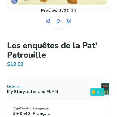
Preview
1
/
2
0:00
Les enquêtes de la Pat'
Patrouille
$19.99
Listen on
My Storyteller and FLAM
Age
Duration
Language
3+
0h40
Français