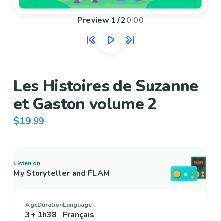
Preview
1
/
2
0:00
Les Histoires de Suzanne
et Gaston volume 2
$19.99
Listen on
My Storyteller and FLAM
Age
Duration
Language
3+
1h38
Français