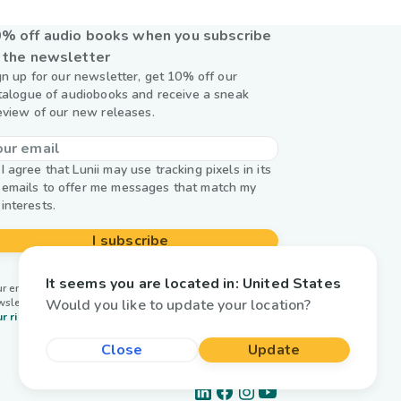
% off audio books when you subscribe
 the newsletter
gn up for our newsletter, get 10% off our
talogue of audiobooks and receive a sneak
eview of our new releases.
I agree that Lunii may use tracking pixels in its
emails to offer me messages that match my
interests.
I subscribe
It seems you are located in:
United States
r email is used by Lunii only to send you our
Would you like to update your location?
wsletter. Learn more about
managing your data and
r rights.
Close
Update