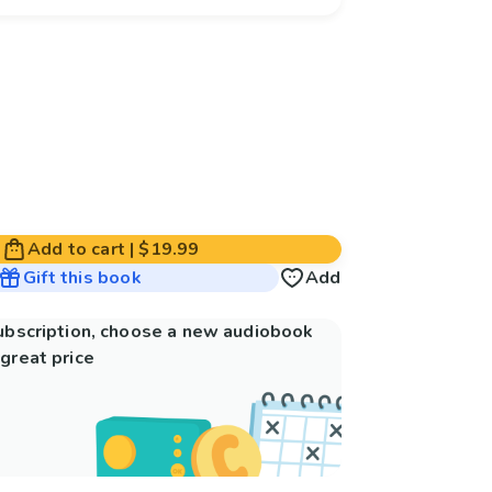
Add to cart
|
$19.99
Gift this book
Add
subscription, choose a new audiobook
great price