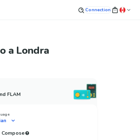
Connection
eo a Londra
and FLAM
guage
to Compose