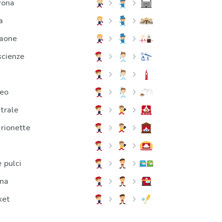
orona
a
raone
scienze
seo
trale
arionette
e pulci
ina
ket