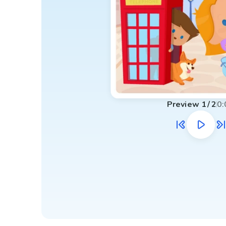
Preview
1
/
2
0: