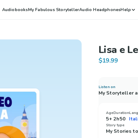
Audiobooks
My Fabulous Storyteller
Audio Headphones
Help
Lisa e L
$19.99
Listen on
My Storyteller 
Age
Duration
Lan
5+
2h50
Story type
My Stories 