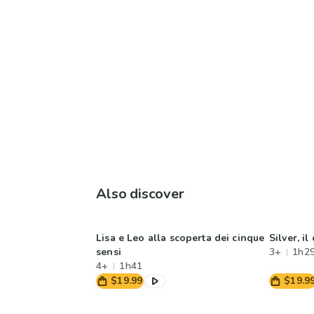
Also discover
Lisa e Leo alla scoperta dei cinque
Silver, i
sensi
3+
1h2
4+
1h41
$19.99
$19.9