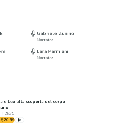
uk
Gabriele Zunino
Narrator
omi
Lara Parmiani
Narrator
sa e Leo alla scoperta del corpo
mano
2h31
$20.99