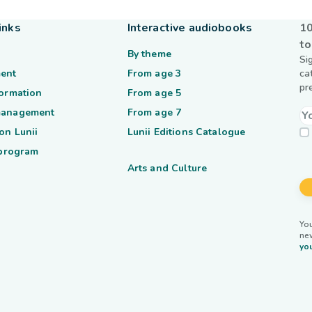
inks
Interactive audiobooks
10
to
By theme
Si
ent
From age 3
ca
pr
formation
From age 5
management
From age 7
on Lunii
Lunii Editions Catalogue
 program
Arts and Culture
You
ne
you