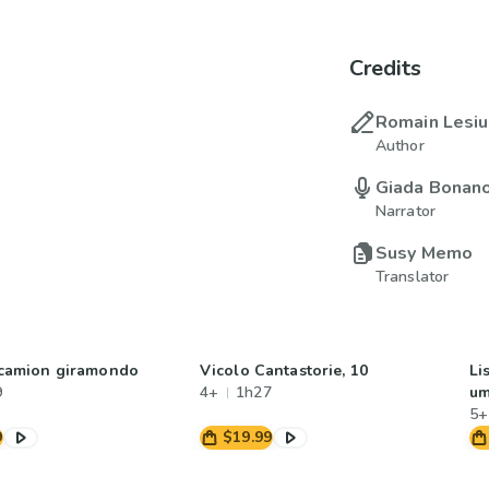
Credits
Romain Lesi
Author
Giada Bonan
Narrator
Susy Memo
Translator
l camion giramondo
Vicolo Cantastorie, 10
Li
9
4+
1h27
u
5+
9
$19.99