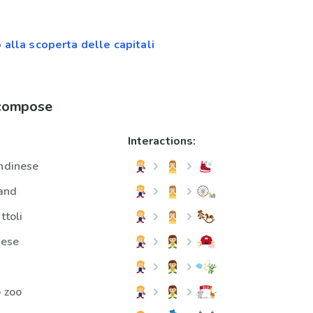
o alla scoperta delle capitali
 compose
Interactions:
ondinese
and
ttoli
nese
o zoo