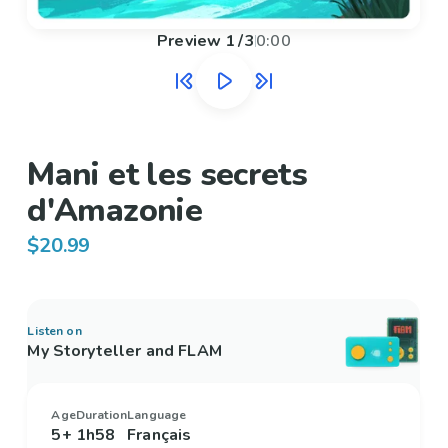
Preview
1
/
3
0:00
Mani et les secrets
d'Amazonie
$20.99
Listen on
My Storyteller and FLAM
Age
Duration
Language
5+
1h58
Français