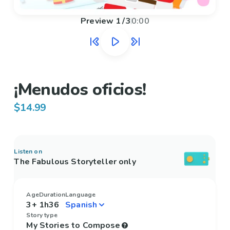
Preview
1
/
3
0:00
¡Menudos oficios!
$14.99
Listen on
The Fabulous Storyteller only
Age
Duration
Language
3+
1h36
Story type
My Stories to Compose