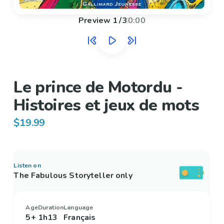
Preview
1
/
3
0:00
Le prince de Motordu -
Histoires et jeux de mots
$19.99
Listen on
The Fabulous Storyteller only
Age
Duration
Language
5+
1h13
Français