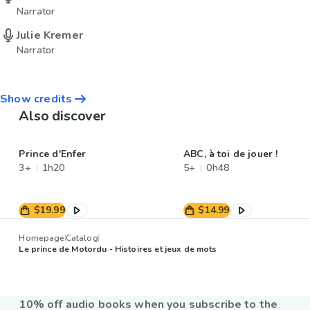
Narrator
Julie Kremer
Narrator
Show credits
Also discover
Prince d'Enfer
ABC, à toi de jouer !
3+
1h20
5+
0h48
$19.99
$14.99
Homepage
Catalog
Le prince de Motordu - Histoires et jeux de mots
10% off audio books when you subscribe to the