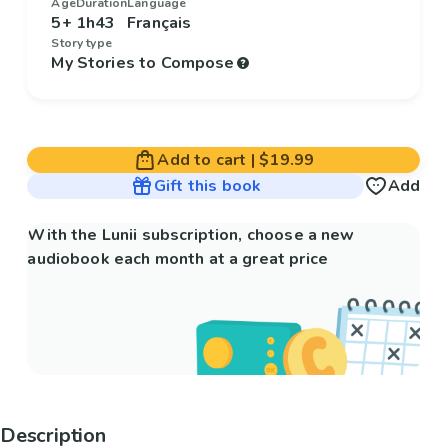
Age
Duration
Language
5+
1h43
Français
Story type
My Stories to Compose
Add to cart
|
$19.99
Gift this book
Add
With the Lunii subscription, choose a new
audiobook each month at a great price
Description