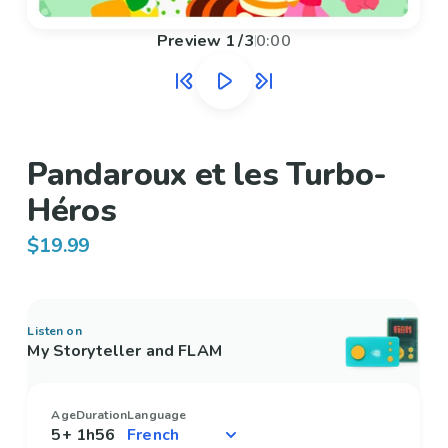
Preview
1
/
3
0:00
Pandaroux et les Turbo-
Héros
$19.99
Listen on
My Storyteller and FLAM
Age
Duration
Language
5+
1h56