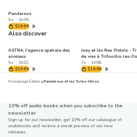
Pandaroux
5+
1h39
$19.99
Also discover
ASTRA, l’agence spatiale des
Joey et les Rex Pistols - 
animaux
de vies à Trifouillis-les-O
5+
1h22
7+
1h58
$19.99
$19.99
Homepage
Catalog
Pandaroux et les Turbo-Héros
10% off audio books when you subscribe to the
newsletter
Sign up for our newsletter, get 10% off our catalogue of
audiobooks and receive a sneak preview of our new
releases.