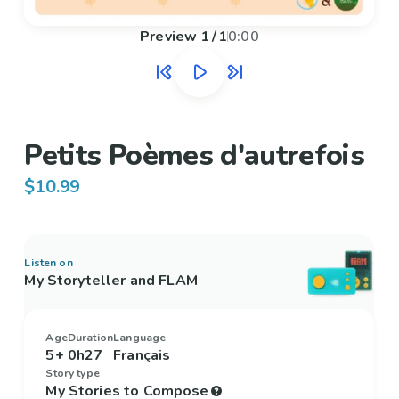
Preview
1
/
1
0:00
Petits Poèmes d'autrefois
$10.99
Listen on
My Storyteller and FLAM
Age
Duration
Language
5+
0h27
Français
Story type
My Stories to Compose