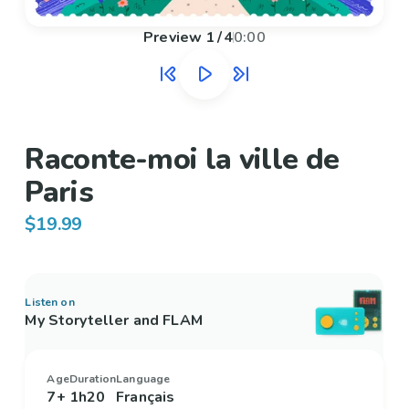
Preview
1
/
4
0:00
Raconte-moi la ville de
Paris
$19.99
Listen on
My Storyteller and FLAM
Age
Duration
Language
7+
1h20
Français