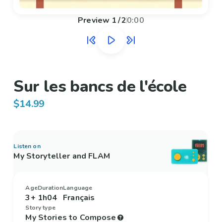
Preview
1
/
2
0:00
Sur les bancs de l'école
$14.99
Listen on
My Storyteller and FLAM
Age
Duration
Language
3+
1h04
Français
Story type
My Stories to Compose