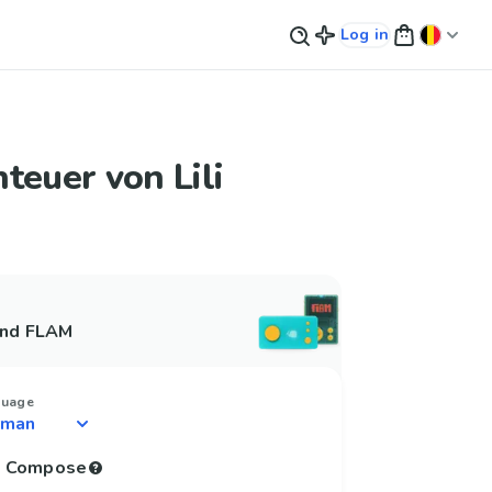
Log in
teuer von Lili
and FLAM
guage
to Compose