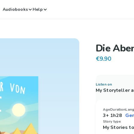
Audiobooks
Help
Die Aben
€9.90
Listen on
My Storyteller 
Age
Duration
Lan
3+
1h28
Story type
My Stories 