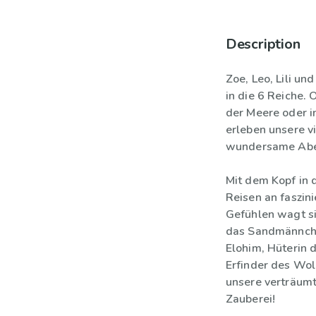
Description
Zoe, Leo, Lili u
in die 6 Reiche.
der Meere oder i
erleben unsere v
wundersame Abe
Mit dem Kopf in 
Reisen an faszin
Gefühlen wagt si
das Sandmännchen
Elohim, Hüterin 
Erfinder des Wol
unsere verträum
Zauberei!