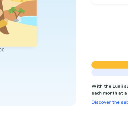
00
With the Lunii 
each month at a 
Discover the su