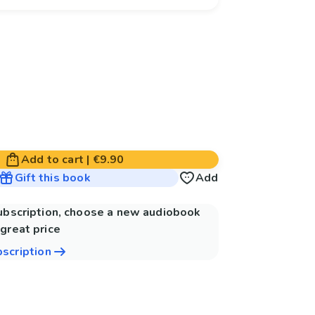
Add to cart
|
€9.90
Gift this book
Add
subscription, choose a new audiobook
great price
bscription