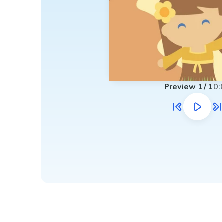
Preview
1
/
1
0: