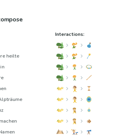
 compose
Interactions:
re heilte
in
re
hen
 Alpträume
nz
emachen
 Namen