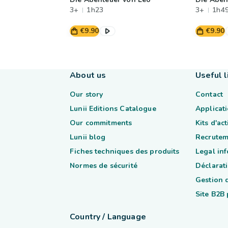
3+
1h23
3+
1h4
€9.90
€9.90
About us
Useful l
Our story
Contact
Lunii Editions Catalogue
Applicati
Our commitments
Kits d'ac
Lunii blog
Recrutem
Fiches techniques des produits
Legal in
Normes de sécurité
Déclarati
Gestion 
Site B2B
Country / Language