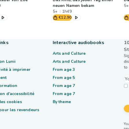
9
neuen Namen bekam
5+
5+
1h49
€12.90
inks
Interactive audiobooks
10
St
Arts and Culture
Si
on Lunii
Arts and Culture
di
to
tivité à imprimer
From age 3
ent
From age 5
formation
From age 7
on d’accessibilité
From age 7
des cookies
By theme
 pour les revendeurs
You
ne