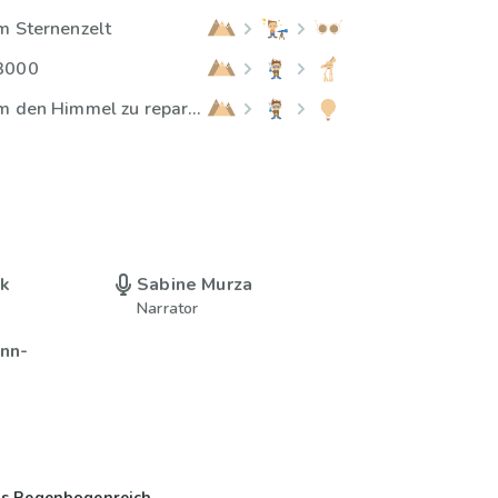
m Sternenzelt
 3000
Eine Maschine, um den Himmel zu reparieren
uk
Sabine Murza
Narrator
nn-
s Regenbogenreich