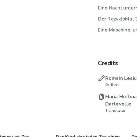
Eine Nacht unter
Der RezykloMat
Credits
Romain Lesi
Author
Maria Hoffma
Dartevelle
Translator
teuer von Zoe
Das Kind, das jeden Tag einen
Da