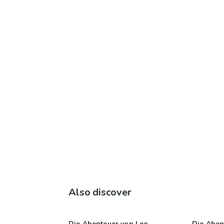
Also discover
Die Abenteuer von Leo
Die Aben