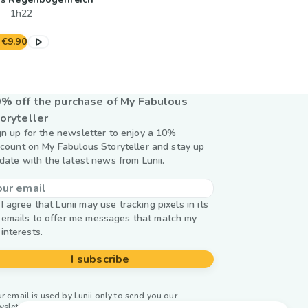
1h22
€9.90
% off the purchase of My Fabulous
oryteller
gn up for the newsletter to enjoy a 10%
scount on My Fabulous Storyteller and stay up
 date with the latest news from Lunii.
I agree that Lunii may use tracking pixels in its
emails to offer me messages that match my
interests.
I subscribe
r email is used by Lunii only to send you our
wsletter. Learn more about
managing your data and