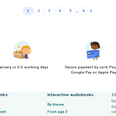
1
2
3
4
5
...
6
elivery in 3-5 working days
Secure payment by card, Pay
Google Pay or Apple Pa
inks
Interactive audiobooks
10
to
By theme
Si
ent
From age 3
ca