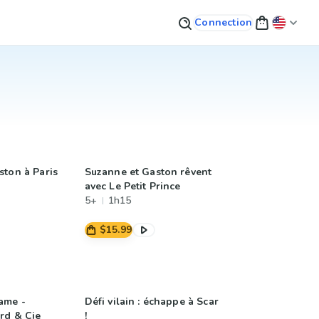
Connection
ston à Paris
Suzanne et Gaston rêvent
avec Le Petit Prince
5+
1h15
$15.99
ame -
Défi vilain : échappe à Scar
rd & Cie
!