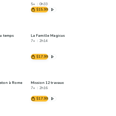
5+
0h33
$15.99
du temps
La Famille Magicus
7+
2h14
$17.99
aston à Rome
Mission 12 travaux
7+
2h16
$17.99