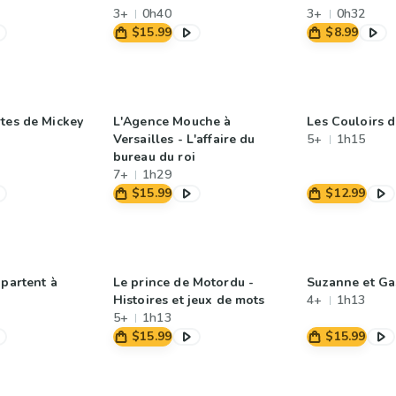
3+
0h40
3+
0h32
$15.99
$8.99
tes de Mickey
L'Agence Mouche à
Les Couloirs 
Versailles - L'affaire du
5+
1h15
bureau du roi
7+
1h29
$15.99
$12.99
 partent à
Le prince de Motordu -
Suzanne et G
Histoires et jeux de mots
4+
1h13
5+
1h13
$15.99
$15.99