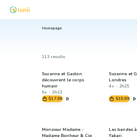
Homepage
113 results
Suzanne et Gaston
Suzanne et G
découvrent le corps
Londres
humain
4+
2h25
5+
2h13
$17.99
$15.99
Monsieur Madame -
Les bandes à
Madame Bonheur & Cie
Yakari