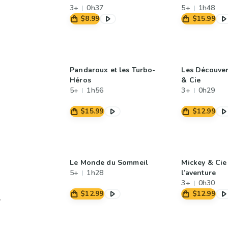
3+
0h37
5+
1h48
$8.99
$15.99
Pandaroux et les Turbo-
Les Découver
Héros
& Cie
5+
1h56
3+
0h29
$15.99
$12.99
Le Monde du Sommeil
Mickey & Cie
5+
1h28
l’aventure
3+
0h30
$12.99
$12.99