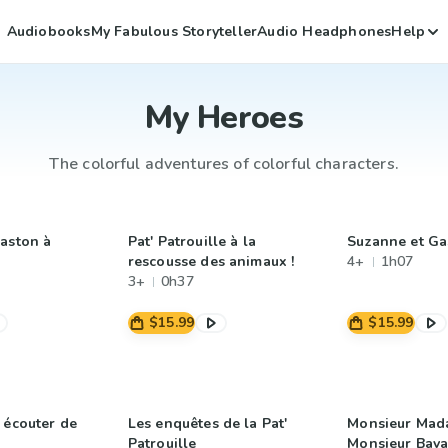
Audiobooks
My Fabulous Storyteller
Audio Headphones
Help
My Heroes
The colorful adventures of colorful characters.
aston à
Pat' Patrouille à la
Suzanne et Ga
rescousse des animaux !
4+
1h07
3+
0h37
$15.99
$15.99
 écouter de
Les enquêtes de la Pat'
Monsieur Mad
Patrouille
Monsieur Bava