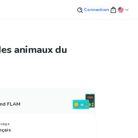
Connection
des animaux du
and FLAM
guage
nçais