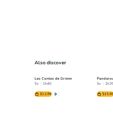
Also discover
Les Contes de Grimm
Pandaro
5+
1h40
5+
1h3
$12.99
$15.9