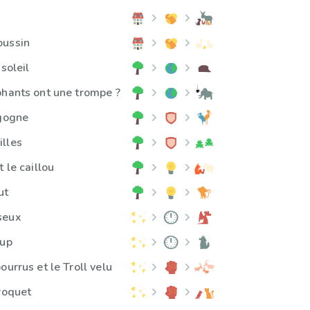
oussin
soleil
phants ont une trompe ?
igogne
lles
 le caillou
ut
seux
oup
ourrus et le Troll velu
rroquet