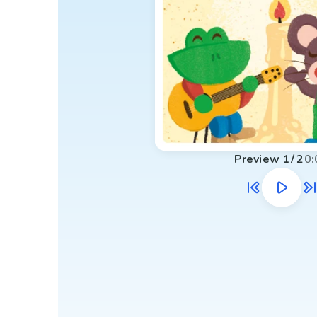
Preview
1
/
2
0: