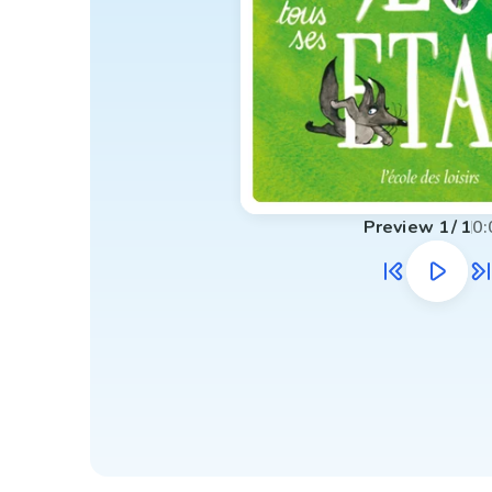
Preview
1
/
1
0: