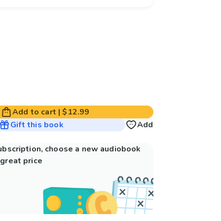
Add to cart
|
$12.99
Gift this book
Add
subscription, choose a new audiobook
great price