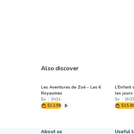
Also discover
Les Aventures de Zoé – Les 6
L’Enfant
Royaumes
les jours
5+
1h11
5+
1h3
$12.99
$15.9
About us
Useful l