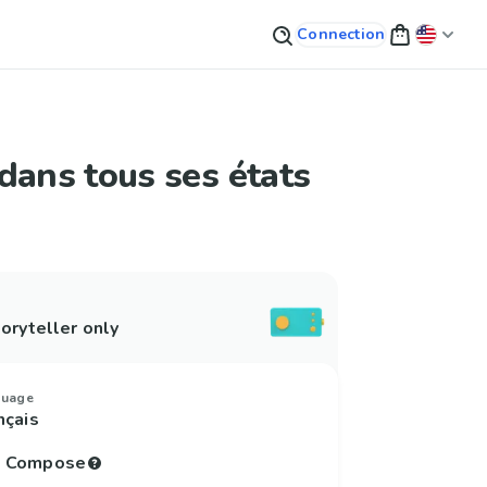
Connection
dans tous ses états
oryteller only
guage
nçais
to Compose