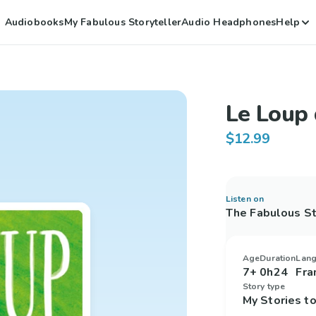
Audiobooks
My Fabulous Storyteller
Audio Headphones
Help
Le Loup 
$12.99
Listen on
The Fabulous St
Age
Duration
Lan
7+
0h24
Fra
Story type
My Stories 