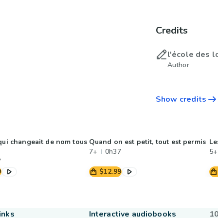
Credits
l'école des lo
Author
Show credits
 qui changeait de nom tous
Quand on est petit, tout est permis
Le
7+
0h37
5+
7
9
$12.99
inks
Interactive audiobooks
10