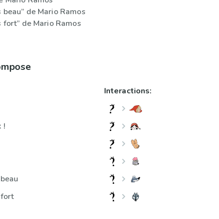
de Mario Ramos
us beau” de Mario Ramos
s fort” de Mario Ramos
compose
Interactions:
 !
 beau
fort