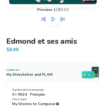
Preview
1
/
2
0:00
Edmond et ses amis
$8.99
Listen on
My Storyteller and FLAM
Age
Duration
Language
3+
0h24
Français
Story type
My Stories to Compose